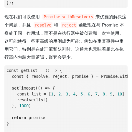
现在我们可以使用
来优雅的解决这
Promise.withResolvers
个问题，并且
和
函数现在与 Promise 本
resolve
reject
身处于同一作用域，而不是在执行器中被创建和一次性使用。
这可能使得一些更高级的用例成为可能，例如在重复事件中重
用它们，特别是在处理流和队列时。这通常也意味着相比在执
行器内包装大量逻辑，嵌套会更少。
const getList 
=
 () 
=
>
 {

  const { resolve, reject, promise } 
=
 Promise.withR
  setTimeout(() 
=
>
 {

    const list 
=
 [
1
, 
2
, 
3
, 
4
, 
5
, 
6
, 
7
, 
8
, 
9
, 
10
]

    resolve(list)

  }, 
1000
)

return
 promise

}
