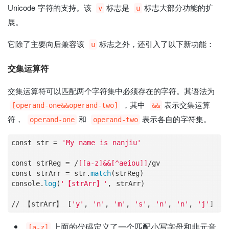
Unicode 字符的支持。该
标志是
标志大部分功能的扩
v
u
展。
它除了主要向后兼容该
标志之外，还引入了以下新功能：
u
交集运算符
交集运算符可以匹配两个字符集中必须存在的字符。其语法为
，其中
表示交集运算
[operand-one&&operand-two]
&&
符，
和
表示各自的字符集。
operand-one
operand-two
const str = 
'My name is nanjiu'
const strReg = /
[[a-z]&&[^aeiou]]
/gv

const strArr = str.
match
(strReg)

console.
log
(
'【strArr】'
, strArr)

// 【strArr】 [
'y'
, 
'n'
, 
'm'
, 
's'
, 
'n'
, 
'n'
, 
'j'
上面的代码定义了一个匹配小写字母和非元音
[a-z]