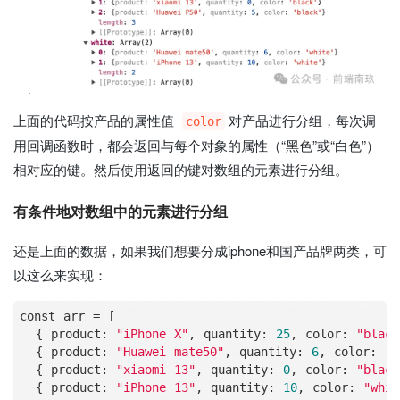
上面的代码按产品的属性值
对产品进行分组，每次调
color
用回调函数时，都会返回与每个对象的属性（“黑色”或“白色”）
相对应的键。然后使用返回的键对数组的元素进行分组。
有条件地对数组中的元素进行分组
还是上面的数据，如果我们想要分成iphone和国产品牌两类，可
以这么来实现：
const arr 
=
 [

  { product: 
"iPhone X"
, quantity: 
25
, color: 
"black
  { product: 
"Huawei mate50"
, quantity: 
6
, color: 
"w
  { product: 
"xiaomi 13"
, quantity: 
0
, color: 
"black
  { product: 
"iPhone 13"
, quantity: 
10
, color: 
"whit