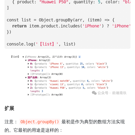
  { product: 
"Huawei P50"
, quantity: 
5
, color: 
"blac
]

const list 
=
 Object.groupBy(arr, (item) 
=
>
 {

return
 item.product.includes(
'iPhone'
) ? 
'iPhone'
 
})

console.log(
'【list】'
扩展
注意：
最初是作为典型的数组方法实现
Object.groupBy()
的。它最初的用途是这样的：