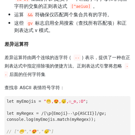
字符的交集的正则表达式
。
[^aeiuo]
运算
符确保仅匹配两个集合共有的字符。
&&
这些
标志启用全局搜索（查找所有匹配项）和正
gv
则表达式 v 模式。
差异运算符
差异运算符由两个连续的连字符 (
) 表示，提供了一种在正
--
则表达式中指定排除项的便捷方法。正则表达式引擎将忽略
-
后面的任何字符集
-
查找非 ASCII 表情符号字符：
let myEmojis 
=
"😁,😍,😴,☉‿⊙,:O"
;

let myRegex 
=
/
[\p{Emoji}
-
-
\p{ASCII}]
/
gv;

console.log(myEmojis.match(myRegex));

// ["😁","😍","😴"]