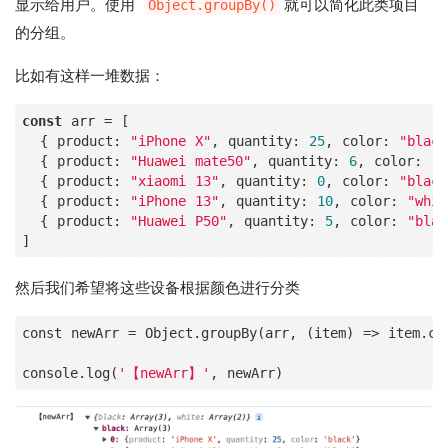
显示给用户。使用
就可以简化此类项目
Object.groupBy()
的分组。
比如有这样一堆数据：
const
 arr = [

  { product: 
"iPhone X"
, quantity: 
25
, color: 
"black
  { product: 
"Huawei mate50"
, quantity: 
6
, color: 
"w
  { product: 
"xiaomi 13"
, quantity: 
0
, color: 
"black
  { product: 
"iPhone 13"
, quantity: 
10
, color: 
"whit
  { product: 
"Huawei P50"
, quantity: 
5
, color: 
"blac
然后我们希望将这些设备根据颜色进行分类
const newArr 
=
 Object.groupBy(arr, (item) 
=
>
 item.col
console.log(
'【newArr】'