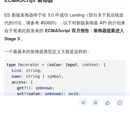
ECMASCript 装饰器
ES 新版装饰器终于在 5.0 中成功 Landing（部分关于其后续迭
代的讨论，请参考 #50820），以下对新版装饰器 API 的介绍来
自于笔者此前发表的
ECMAScript 双月报告：装饰器提案进入
Stage 3
。
一个最基本的装饰器类型定义大致是这样的：
type
 Decorator = (
value
: 
Input
, context: {

  kind: string;

name
: string | symbol;

access
: {

get
?(): 
unknown
;

set
?(
value
: 
unknown
): 
void
;

  };

  isPrivate?: 
boolean
;

  isStatic?: 
boolean
;

  addInitializer?(initializer: () => 
void
): 
void
;

}) => Output | 
void